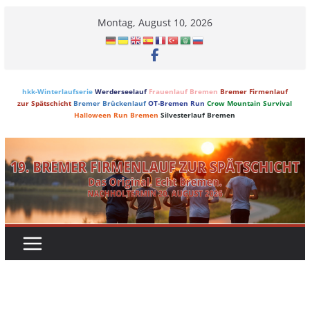
Skip
Montag, August 10, 2026
to
content
hkk-Winterlaufserie
Werderseelauf
Frauenlauf Bremen
Bremer Firmenlauf
zur Spätschicht
Bremer Brückenlauf
OT-Bremen Run
Crow Mountain Survival
Halloween Run Bremen
Silvesterlauf Bremen